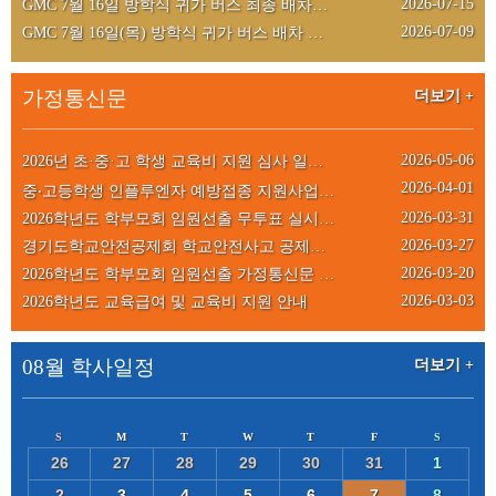
2026-07-15
GMC 7월 16일 방학식 귀가 버스 최종 배차현황표 안내
2026-07-09
GMC 7월 16일(목) 방학식 귀가 버스 배차 안내
가정통신문
더보기 +
2026-05-06
2026년 초·중·고 학생 교육비 지원 심사 일정 안내
2026-04-01
중‧고등학생 인플루엔자 예방접종 지원사업 안내 및 접종률 향상을 위한 수요조사
2026-03-31
2026학년도 학부모회 임원선출 무투표 실시 안내(가정통신문)
2026-03-27
경기도학교안전공제회 학교안전사고 공제급여 청구 안내
2026-03-20
2026학년도 학부모회 임원선출 가정통신문 (입후보 서류 포함)
2026-03-03
2026학년도 교육급여 및 교육비 지원 안내
08월 학사일정
더보기 +
26
27
28
29
30
31
1
2
3
4
5
6
7
8