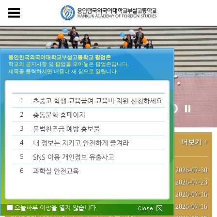
용인한국외국어대학교부설고등학교 팝업존
학교의 공지사항 및 팝업을 모아놓은 팝업존입니다.
제목을 클릭하시면 내용이 새 창으로 열립니다.
1
초중고 학생 교육급여 교육비 지원 신청하세요
2
총동문회 홈페이지
3
불법찬조금 예방 홍보물
공지사항
4
더보기 +
내 정보는 지키고 안전하게 즐겨라
5
SNS 이용 개인정보 유출사고
6
2026-07-30
과학실 안전교육
GMC(여름방학) ET수강생 8월 2주차 주말 외출 신청 안내
2026-07-23
GMC(여름방학) ET수강생 8월 1주차 주말 외출 신청 안내
2026-07-16
2026년 2학기 입소일 안내
2026-07-16
GMC(여름방학) ET수강생 7월 4주차 주말 외출 신청 안내
오늘하루 이창을 열지 않습니다.