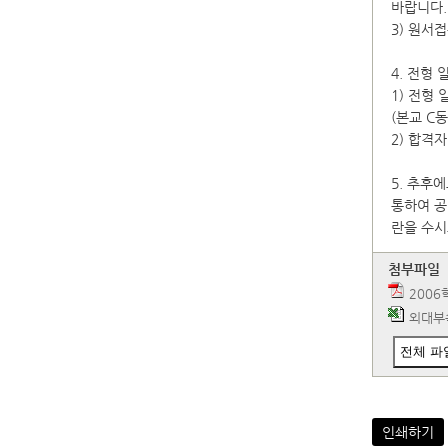
바랍니다.
3) 원서
4. 전형 
1) 전형 일
(본교 C
2) 합격자
5. 추후
통하여 공
란을 수시
첨부파일
2006
외대부속
전체 파
인쇄하기