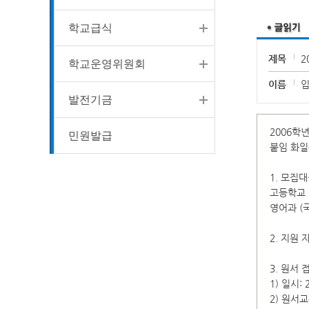
학교급식
제목
2
학교운영위원회
이름
발전기금
2006학
민원발급
붙임 화일
1. 모집대
고등학교 1
영어과 (
2. 지원
3. 원서 접
1) 일시: 2
2) 원서