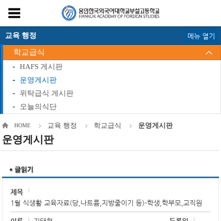
교육 행정
메뉴 열기
학교급식
HAFS 게시판
운영게시판
위탁급식 게시판
오늘의식단
교육 행정
학교급식
운영게시판
HOME
운영게시판
제목
1월 식생활 교육자료(당,나트륨,지방줄이기 등)-학생,학부모,교직원