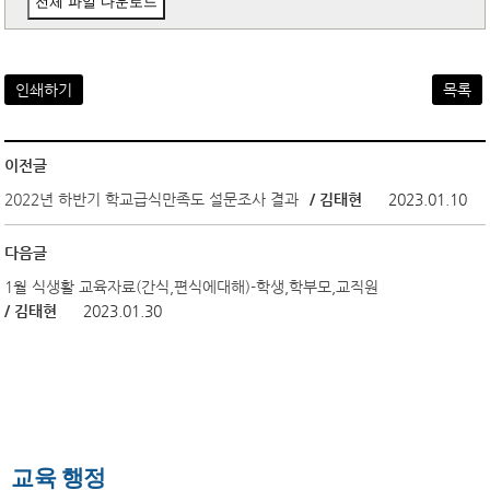
전체 파일 다운로드
인쇄하기
목록
이전글
2022년 하반기 학교급식만족도 설문조사 결과
/ 김태현
2023.01.10
다음글
1월 식생활 교육자료(간식,편식에대해)-학생,학부모,교직원
/ 김태현
2023.01.30
교육 행정