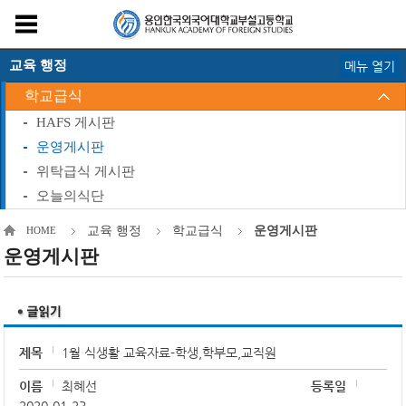
교육 행정
메뉴 열기
학교급식
HAFS 게시판
운영게시판
위탁급식 게시판
오늘의식단
교육 행정
학교급식
운영게시판
HOME
운영게시판
제목
1월 식생활 교육자료-학생,학부모,교직원
이름
최혜선
등록일