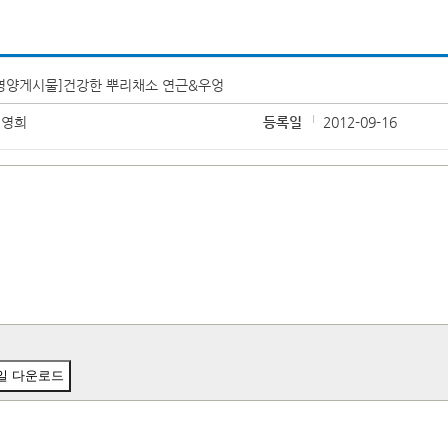
영양게시물]건강한 뿌리채소 연근&우엉
김영희
등록일
2012-09-16
일 다운로드