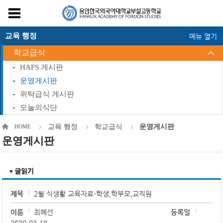
교육 행정
메뉴 열기
학교급식
HAFS 게시판
운영게시판
위탁급식 게시판
오늘의식단
교육 행정
학교급식
운영게시판
HOME
운영게시판
제목
2월 식생활 교육자료-학생,학부모,교직원
이름
최혜선
등록일