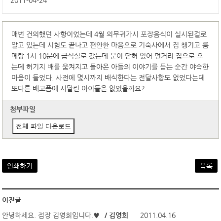
2011-04-24
매번 건의했던 사항이었는데 4월 의무귀가시 포장음식이 실시된걸로
알고 있는데 시험도 끝나고 편안한 마음으로 기숙사에서 짐 챙기고 룸
메랑 1시 10분에 급식실로 갔는데 문이 닫혀 있어 먼거리 집으로 오
는데 허기지 배를 움켜지고 돌아온 아들의 이야기를 듣는 순간 야속한
마음이 들었다. 사전에 몇시까지 배식한다는 전달사항도 없었다는데
또다른 배고픔에 시달린 아이들은 없었을까요?
첨부파일
전체 파일 다운로드
인쇄하기
목록
이전글
안녕하세요. 점장 김영희입니다.♥
/ 김영희
2011.04.16