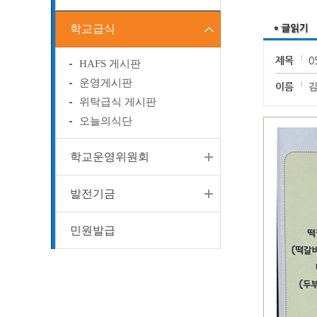
학교급식
제목
0
HAFS 게시판
운영게시판
이름
위탁급식 게시판
오늘의식단
학교운영위원회
발전기금
민원발급