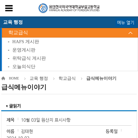
교육 행정
메뉴 열기
학교급식
HAFS 게시판
운영게시판
위탁급식 게시판
오늘의식단
교육 행정
학교급식
급식메뉴이야기
HOME
급식메뉴이야기
제목
10월 03일 원산지 표시사항
이름
김태현
등록일