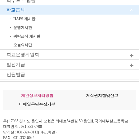
학부모 부담금
학교급식
HAFS 게시판
운영게시판
위탁급식 게시판
오늘의식단
학교운영위원회
발전기금
민원발급
개인정보처리방침
저작권지침및신고
이메일무단수집거부
우) 17035 경기도 용인시 모현읍 외대로54번길 50 용인한국외대부설고등학교
대표번호 : 031-332-0700
당직실 : 031-324-0112(야간,휴일)
FAX : 031-332-0042