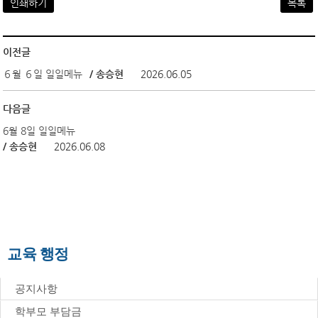
인쇄하기
목록
이전글
６월 ６일 일일메뉴
/ 송승현
2026.06.05
다음글
6월 8일 일일메뉴
/ 송승현
2026.06.08
교육 행정
공지사항
학부모 부담금