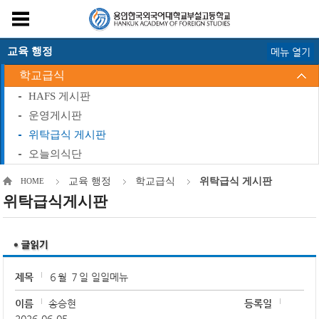
교육 행정
메뉴 열기
학교급식
HAFS 게시판
운영게시판
위탁급식 게시판
오늘의식단
교육 행정
학교급식
위탁급식 게시판
HOME
위탁급식게시판
제목
６월 ７일 일일메뉴
이름
송승현
등록일