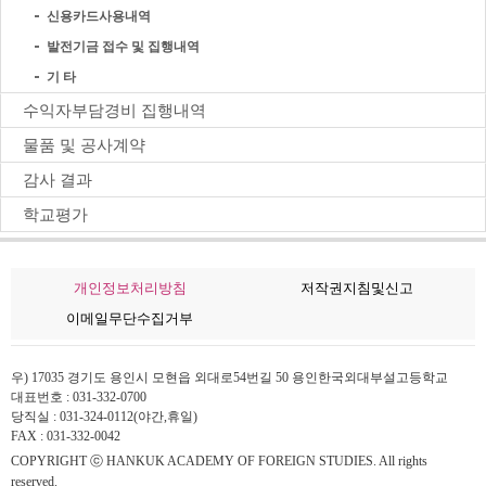
신용카드사용내역
발전기금 접수 및 집행내역
기 타
수익자부담경비 집행내역
물품 및 공사계약
감사 결과
학교평가
개인정보처리방침
저작권지침및신고
이메일무단수집거부
우) 17035 경기도 용인시 모현읍 외대로54번길 50 용인한국외대부설고등학교
대표번호 : 031-332-0700
당직실 : 031-324-0112(야간,휴일)
FAX : 031-332-0042
COPYRIGHT ⓒ HANKUK ACADEMY OF FOREIGN STUDIES. All rights
reserved.