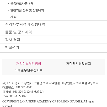
신용카드사용내역
발전기금 접수 및 집행내역
기 타
수익자부담경비 집행내역
물품 및 공사계약
감사 결과
학교평가
개인정보처리방침
저작권지침및신고
이메일무단수집거부
우) 17035 경기도 용인시 모현읍 외대로54번길 50 용인한국외대부설고등학교
대표번호 : 031-332-0700
당직실 : 031-324-0112(야간,휴일)
FAX : 031-332-0042
COPYRIGHT ⓒ HANKUK ACADEMY OF FOREIGN STUDIES. All rights
reserved.