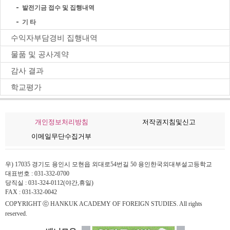
발전기금 접수 및 집행내역
기 타
수익자부담경비 집행내역
물품 및 공사계약
감사 결과
학교평가
개인정보처리방침
저작권지침및신고
이메일무단수집거부
우) 17035 경기도 용인시 모현읍 외대로54번길 50 용인한국외대부설고등학교
대표번호 : 031-332-0700
당직실 : 031-324-0112(야간,휴일)
FAX : 031-332-0042
COPYRIGHT ⓒ HANKUK ACADEMY OF FOREIGN STUDIES. All rights
reserved.