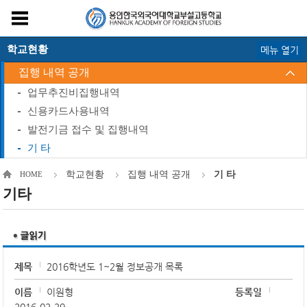
학교현황
메뉴 열기
집행 내역 공개
업무추진비집행내역
신용카드사용내역
발전기금 접수 및 집행내역
기 타
학교현황
집행 내역 공개
기 타
HOME
기타
제목
2016학년도 1~2월 정보공개 목록
이름
이원형
등록일