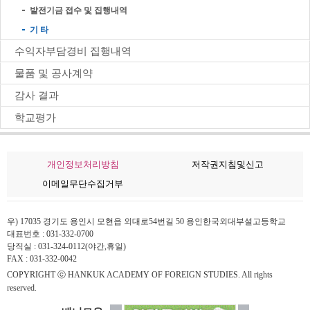
발전기금 접수 및 집행내역
기 타
수익자부담경비 집행내역
물품 및 공사계약
감사 결과
학교평가
개인정보처리방침
저작권지침및신고
이메일무단수집거부
우) 17035 경기도 용인시 모현읍 외대로54번길 50 용인한국외대부설고등학교
대표번호 : 031-332-0700
당직실 : 031-324-0112(야간,휴일)
FAX : 031-332-0042
COPYRIGHT ⓒ HANKUK ACADEMY OF FOREIGN STUDIES. All rights
reserved.