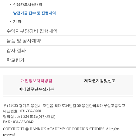
신용카드사용내역
발전기금 접수 및 집행내역
기 타
수익자부담경비 집행내역
물품 및 공사계약
감사 결과
학교평가
개인정보처리방침
저작권지침및신고
이메일무단수집거부
우) 17035 경기도 용인시 모현읍 외대로54번길 50 용인한국외대부설고등학교
대표번호 : 031-332-0700
당직실 : 031-324-0112(야간,휴일)
FAX : 031-332-0042
COPYRIGHT ⓒ HANKUK ACADEMY OF FOREIGN STUDIES. All rights
reserved.