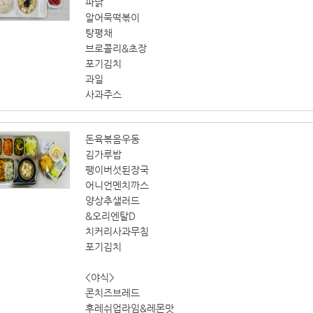
파닭
알어묵떡볶이
탕평채
브로콜리&초장
포기김치
과일
사과주스
돈육볶음우동
김가루밥
팽이버섯된장국
어니언멘치까스
양상추샐러드
&오리엔탈D
치커리사과무침
포기김치
<야식>
콘치즈브레드
후레쉬업라임&레몬맛