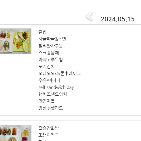
2024.05.15
쌀밥
사골파국&소면
칠리완자볶음
스크램블에그
아삭고추무침
포기김치
오레오오즈/콘후레이크
우유/바나나
self sandwich day
햄치즈샌드위치
맛감자볼
양상추샐러드
칼슘강화밥
조랭이떡국