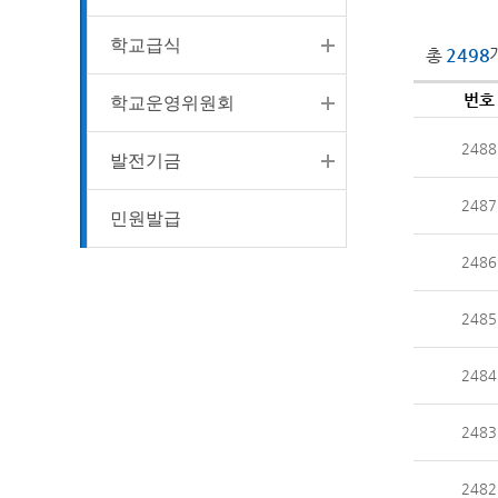
학교급식
총
2498
번호
학교운영위원회
2488
발전기금
2487
민원발급
2486
2485
2484
2483
2482