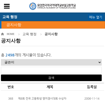
교육 행정
메뉴 열기
공지사항
교육 행정
공지사항
HOME
공지사항
총
2498
개의 게시물이 있습니다.
번호
제목
등록일
368
제8회 전국 고등학생 영어경시대회 수상자
2006-11-14