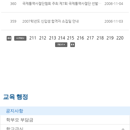
360
국제통역사절단협회 주최 제7회 국제통역사절단 선발대회 수상(축하)
2006-11-04
359
2007힉년도 신입생 합격자 소집일 안내
2006-11-03
211
212
213
214
215
216
217
218
219
220
교육 행정
공지사항
학부모 부담금
학교급식