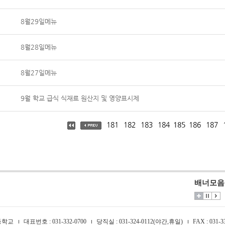
8월29일메뉴
8월28일메뉴
8월27일메뉴
9월 학교 급식 식재료 원산지 및 영양표시제
181
182
183
184
185
186
187
배너모음
등학교
대표번호 : 031-332-0700
당직실 : 031-324-0112(야간,휴일)
FAX : 031-3