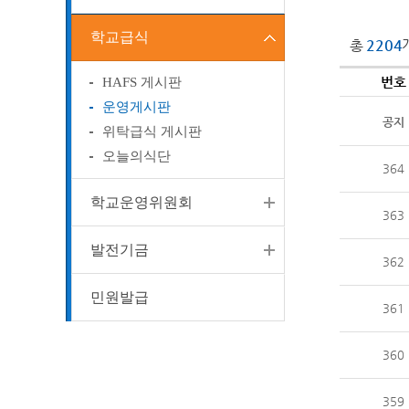
학교급식
총
2204
번호
HAFS 게시판
운영게시판
공지
위탁급식 게시판
오늘의식단
364
학교운영위원회
363
발전기금
362
민원발급
361
360
359