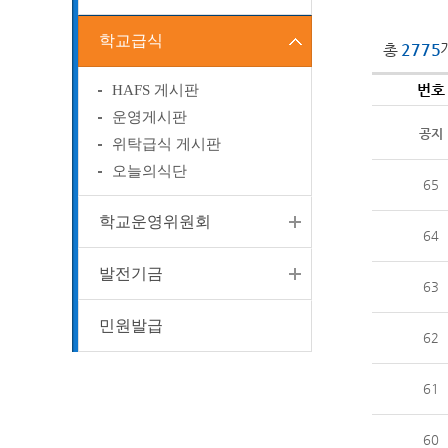
학교급식
총
2775
번호
HAFS 게시판
운영게시판
공지
위탁급식 게시판
오늘의식단
65
학교운영위원회
64
발전기금
63
민원발급
62
61
60