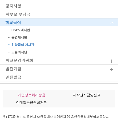
공지사항
학부모 부담금
학교급식
HAFS 게시판
운영게시판
위탁급식 게시판
오늘의식단
학교운영위원회
발전기금
민원발급
개인정보처리방침
저작권지침및신고
이메일무단수집거부
우) 17035 경기도 용인시 모현읍 외대로54번길 50 용인한국외대부설고등학교