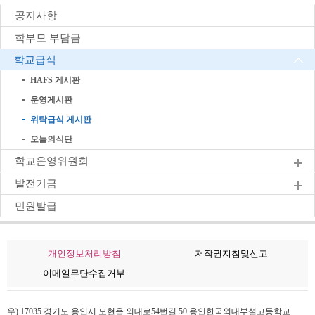
공지사항
학부모 부담금
학교급식
HAFS 게시판
운영게시판
위탁급식 게시판
오늘의식단
학교운영위원회
발전기금
민원발급
개인정보처리방침
저작권지침및신고
이메일무단수집거부
우) 17035 경기도 용인시 모현읍 외대로54번길 50 용인한국외대부설고등학교