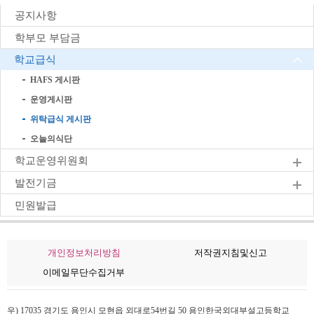
공지사항
학부모 부담금
학교급식
HAFS 게시판
운영게시판
위탁급식 게시판
오늘의식단
학교운영위원회
발전기금
민원발급
개인정보처리방침
저작권지침및신고
이메일무단수집거부
우) 17035 경기도 용인시 모현읍 외대로54번길 50 용인한국외대부설고등학교