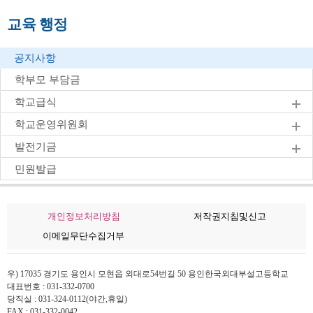
교육 행정
공지사항
학부모 부담금
학교급식
학교운영위원회
발전기금
민원발급
개인정보처리방침
저작권지침및신고
이메일무단수집거부
우) 17035 경기도 용인시 모현읍 외대로54번길 50 용인한국외대부설고등학교
대표번호 : 031-332-0700
당직실 : 031-324-0112(야간,휴일)
FAX : 031-332-0042