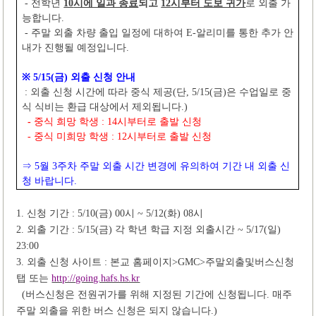
-
전학년
10
시에 일과 종료
되고
12
시부터 도보 귀가
로 외출 가
능합니다
.
-
주말 외출 차량 출입 일정에 대하여
E-
알리미를 통한 추가 안
내가 진행될 예정입니다
.
※
5/15(
금
)
외출 신청 안내
:
외출 신청 시간에 따라 중식 제공
(
단
, 5/15(
금
)
은 수업일로 중
식 식비는 환급 대상에서 제외됩니다
.)
-
중식 희망 학생
: 14
시부터로 출발 신청
-
중식 미희망 학생
: 12
시부터로 출발 신청
⇒
5
월
3
주차 주말 외출 시간 변경에 유의하여 기간 내 외출 신
청 바랍니다
.
1.
신청 기간
: 5/10(
금
) 00
시
~ 5/12(
화
) 08
시
2.
외출 기간
: 5/15(
금
)
각 학년 학급 지정 외출시간
~ 5/17(
일
)
23:00
3.
외출 신청 사이트
:
본교 홈페이지
>GMC>
주말외출및버스신청
탭 또는
http://going.hafs.hs.kr
(
버스신청은 전원귀가를 위해 지정된 기간에 신청됩니다
.
매주
주말 외출을 위한 버스 신청은 되지 않습니다
.)