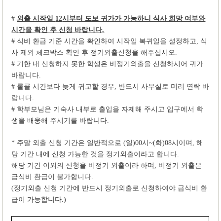
#
외출 시작일
12
시부터 도보 귀가가 가능하니 식사 희망 여부와
시간을 확인 후 신청 바랍니다
.
#
식비 환급 기준 시간을 확인하여 시작일 복귀일을 설정하고
,
식
사 제외 체크박스 확인 후 정기외출신청을 해주십시오
.
#
기한 내 신청하지 못한 학생은 비정기외출을 신청하시어 귀가
바랍니다
.
#
롤콜 시간보다 늦게 귀교할 경우
,
반드시 사무실로 미리 연락 바
랍니다
.
#
학부모님은 기숙사 내부로 출입을 자제해 주시고 입구에서 학
생을 배웅해 주시기를 바랍니다
.
*
주말 외출 신청 기간은 일반적으로
(
일
)00
시
~(
화
)08
시이며
,
해
당 기간 내에 신청 가능한 것을 정기외출이라고 합니다
.
해당 기간 이외의 신청을 비정기 외출이라 하며
,
비정기 외출은
급식비 환급이 불가합니다
.
(
정기외출 신청 기간에 반드시 정기외출로 신청하여야 급식비 환
급이 가능합니다
.)