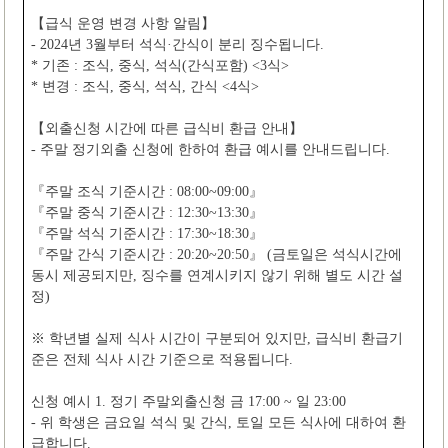
【
급식 운영 변경 사항 알림
】
- 2024
년
3
월부터 석식
·
간식이 분리 징수됩니다
.
*
기존
:
조식
,
중식
,
석식
(
간식포함
) <3
식
>
*
변경
:
조식
,
중식
,
석식
,
간식
<4
식
>
【
외출신청 시간에 따른 급식비 환급 안내
】
-
주말 정기외출 신청에 한하여 환급 예시를 안내드립니다
.
『
주말 조식 기준시간
: 08:00~09:00
』
『
주말 중식 기준시간
: 12:30~13:30
』
『
주말 석식 기준시간
: 17:30~18:30
』
『
주말 간식 기준시간
: 20:20~20:50
』
(
금토일은 석식시간에
동시 제공되지만
,
징수를 연계시키지 않기 위해 별도 시간 설
정
)
※
학년별 실제 식사 시간이 구분되어 있지만
,
급식비 환급기
준은 전체 식사 시간 기준으로 적용됩니다
.
신청 예시
1.
정기 주말외출신청 금
17:00 ~
일
23:00
-
위 학생은 금요일 석식 및 간식
,
토일 모든 식사에 대하여 환
급합니다
.