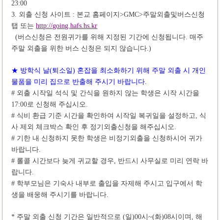
23:00
3.
외출 신청 사이트
:
본교 홈페이지
>GMC>
주말외출및버스신청
탭 또는
http://going.hafs.hs.kr
(
버스신청은 전원귀가를 위해 지정된 기간에 신청됩니다
.
매주
주말 외출을 위한 버스 신청은 되지 않습니다
.)
★
방학식 날
(
퇴소일
)
혼잡을 최소화하기 위해 주말 외출 시 개인
물품을 미리 집으로 반출해 주시기 바랍니다
.
#
외출 시작일 석식 및 간식을 원하지 않는 학생은 시작 시간을
17:00
로 신청해 주십시오
.
#
식비 환급 기준 시간을 확인하여 시작일 복귀일을 설정하고
,
식
사 제외 체크박스 확인 후 정기외출신청을 해주십시오
.
#
기한 내 신청하지 못한 학생은 비정기외출을 신청하시어 귀가
바랍니다
.
#
롤콜 시간보다 늦게 귀교할 경우
,
반드시 사무실로 미리 연락 바
랍니다
.
#
학부모님은 기숙사 내부로 출입을 자제해 주시고 입구에서 학
생을 배웅해 주시기를 바랍니다
.
*
주말 외출 신청 기간은 일반적으로
(
일
)00
시
~(
화
)08
시이며
,
해