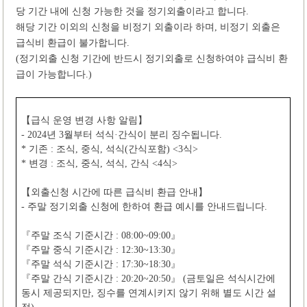
당 기간 내에 신청 가능한 것을 정기외출이라고 합니다
.
해당 기간 이외의 신청을 비정기 외출이라 하며
,
비정기 외출은
급식비 환급이 불가합니다
.
(
정기외출 신청 기간에 반드시 정기외출로 신청하여야 급식비 환
급이 가능합니다
.)
【
급식 운영 변경 사항 알림
】
- 2024
년
3
월부터 석식
·
간식이 분리 징수됩니다
.
*
기존
:
조식
,
중식
,
석식
(
간식포함
) <3
식
>
*
변경
:
조식
,
중식
,
석식
,
간식
<4
식
>
【
외출신청 시간에 따른 급식비 환급 안내
】
-
주말 정기외출 신청에 한하여 환급 예시를 안내드립니다
.
『
주말 조식 기준시간
: 08:00~09:00
』
『
주말 중식 기준시간
: 12:30~13:30
』
『
주말 석식 기준시간
: 17:30~18:30
』
『
주말 간식 기준시간
: 20:20~20:50
』
(
금토일은 석식시간에
동시 제공되지만
,
징수를 연계시키지 않기 위해 별도 시간 설