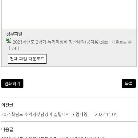
첨부파일
2021학년도 2학기 특기적성비 정산내역(공지용).xlsx
다운로드 수
: [ 74 ]
전체 파일 다운로드
인쇄하기
목록
이전글
2021학년도 수익자부담경비 집행내역
/ 임나영
2022.11.01
다음글