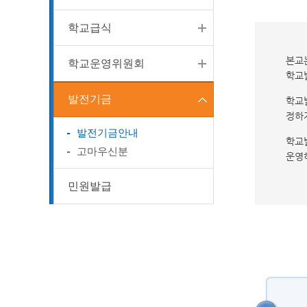
학교급식
본교
학교운영위원회
학교
발전기금
학교
정하
발전기금안내
학교
고마우신분
운영
민원발급