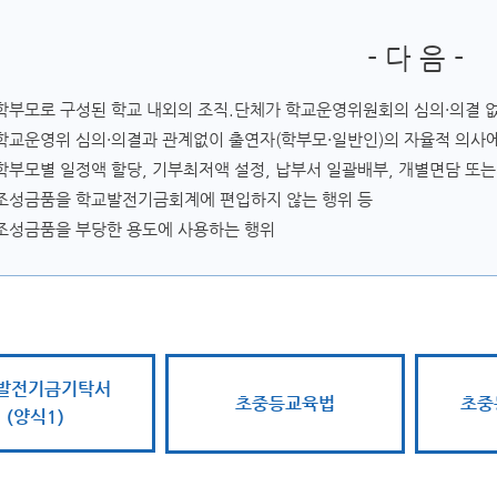
- 다 음 -
학부모로 구성된 학교 내외의 조직.단체가 학교운영위원회의 심의·의결 없
학교운영위 심의·의결과 관계없이 출연자(학부모·일반인)의 자율적 의사에
학부모별 일정액 할당, 기부최저액 설정, 납부서 일괄배부, 개별면담 또는
조성금품을 학교발전기금회계에 편입하지 않는 행위 등
조성금품을 부당한 용도에 사용하는 행위
발전기금기탁서
초중등교육법
초중
(양식1)